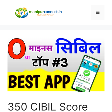
Skip
to
Menu
content
350 CIBIL Score