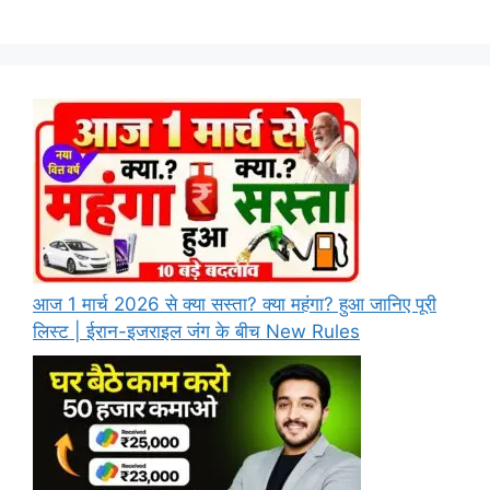
आज 1 मार्च 2026 से क्या सस्ता? क्या महंगा? हुआ जानिए पूरी
लिस्ट | ईरान-इजराइल जंग के बीच New Rules